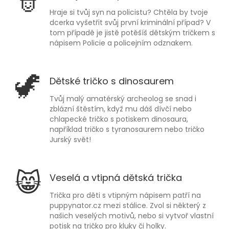
👮
Hraje si tvůj syn na policistu? Chtěla by tvoje
dcerka vyšetřit svůj první kriminální případ? V
tom případě je jistě potěšíš dětským tričkem s
nápisem Policie a policejním odznakem.
🦖
Dětské tričko s dinosaurem
Tvůj malý amatérský archeolog se snad i
zblázní štěstím, když mu dáš dívčí nebo
chlapecké tričko s potiskem dinosaura,
například tričko s tyranosaurem nebo tričko
Jurský svět!
😸
Veselá a vtipná dětská trička
Trička pro děti s vtipným nápisem patří na
puppynator.cz mezi stálice. Zvol si některý z
našich veselých motivů, nebo si vytvoř vlastní
potisk na tričko pro kluky či holky.