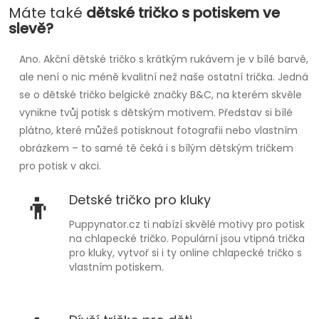
Máte také
dětské tričko s potiskem ve
slevě?
Ano. Akční dětské tričko s krátkým rukávem je v bílé barvě,
ale není o nic méně kvalitní než naše ostatní trička. Jedná
se o dětské tričko belgické značky B&C, na kterém skvěle
vynikne tvůj potisk s dětským motivem. Představ si bílé
plátno, které můžeš potisknout fotografii nebo vlastním
obrázkem – to samé tě čeká i s bílým dětským tričkem
pro potisk v akci.
👦
Detské tričko pro kluky
Puppynator.cz ti nabízí skvělé motivy pro potisk
na chlapecké tričko. Populární jsou vtipná trička
pro kluky, vytvoř si i ty online chlapecké tričko s
vlastním potiskem.