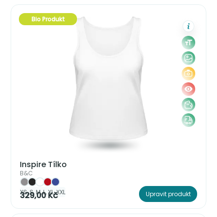
Bio Produkt
Inspire Tílko
B&C
XS, S, M, L, XL, XXL
329,00 Kč
Upravit produkt