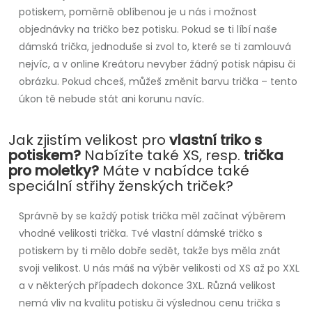
potiskem, poměrně oblíbenou je u nás i možnost
objednávky na tričko bez potisku. Pokud se ti líbí naše
dámská trička, jednoduše si zvol to, které se ti zamlouvá
nejvíc, a v online Kreátoru nevyber žádný potisk nápisu či
obrázku. Pokud chceš, můžeš změnit barvu trička – tento
úkon tě nebude stát ani korunu navíc.
Jak zjistím velikost pro
vlastní triko s
potiskem?
Nabízíte také XS, resp.
trička
pro moletky?
Máte v nabídce také
speciální střihy ženských triček?
Správně by se každý potisk trička měl začínat výběrem
vhodné velikosti trička. Tvé vlastní dámské tričko s
potiskem by ti mělo dobře sedět, takže bys měla znát
svoji velikost. U nás máš na výběr velikosti od XS až po XXL
a v některých případech dokonce 3XL. Různá velikost
nemá vliv na kvalitu potisku či výslednou cenu trička s