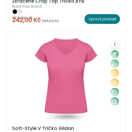
Zkrácené Crop Top Tričko BYB
Build Your Brand
XS, S, M, L, XL
242,00 Kč
Upravit produkt
286,00 Kč
Soft-Style V Tričko Gildan