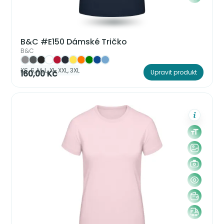
B&C #E150 Dámské Tričko
B&C
XS, S, M, L, XL, XXL, 3XL
160,00 Kč
Upravit produkt