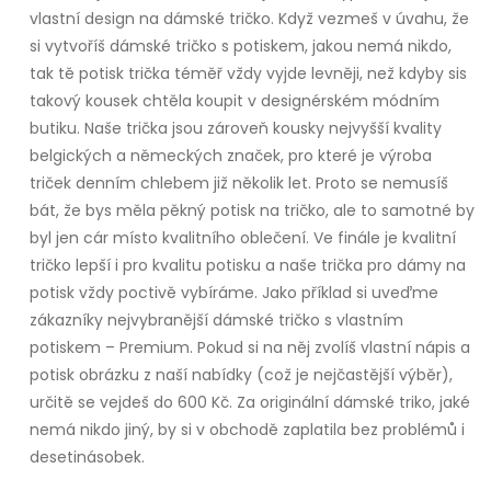
vlastní design na dámské tričko. Když vezmeš v úvahu, že
si vytvoříš dámské tričko s potiskem, jakou nemá nikdo,
tak tě potisk trička téměř vždy vyjde levněji, než kdyby sis
takový kousek chtěla koupit v designérském módním
butiku. Naše trička jsou zároveň kousky nejvyšší kvality
belgických a německých značek, pro které je výroba
triček denním chlebem již několik let. Proto se nemusíš
bát, že bys měla pěkný potisk na tričko, ale to samotné by
byl jen cár místo kvalitního oblečení. Ve finále je kvalitní
tričko lepší i pro kvalitu potisku a naše trička pro dámy na
potisk vždy poctivě vybíráme. Jako příklad si uveďme
zákazníky nejvybranější dámské tričko s vlastním
potiskem – Premium. Pokud si na něj zvolíš vlastní nápis a
potisk obrázku z naší nabídky (což je nejčastější výběr),
určitě se vejdeš do 600 Kč. Za originální dámské triko, jaké
nemá nikdo jiný, by si v obchodě zaplatila bez problémů i
desetinásobek.