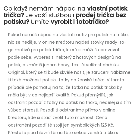
Co když nemám nápad na
vlastní potisk
trička?
Je vaší službou i
prodej trička bez
potisku?
Umíte
vyrobit i fototričko?
Pokud nemáš nápad na vlastní motiv pro potisk na tričko,
nic se neděje. V online Kreátoru najdeš stovky ready-to-
go motivů pro potisk trička, které si můžeš upravovat
podle sebe. Vybereš si některý z hotových designů na
potisk, a změníš jenom barvy, text či velikost obrázku.
Originál, který se ti bude skvěle nosit, je zaručen! Nabízíme
ti také možnost potisku fotky na ženské tričko. V tomto
případě ale pamatuj na to, že fotka na potisk trička by
měla být v co nejlepší kvalitě. Pokud přemýšlíš, jak
odstranit pozadí z fotky na potisk na tričko, nedělej si s tím
vůbec starosti. Pozadí ti odstraníme přímo v online
Kreátoru, kde si stačí zvolit tuto možnost. Cena
odstranění pozadí tě stojí jen symbolických 125 Kč.
Přestože jsou hlavní téma této sekce ženská trička s