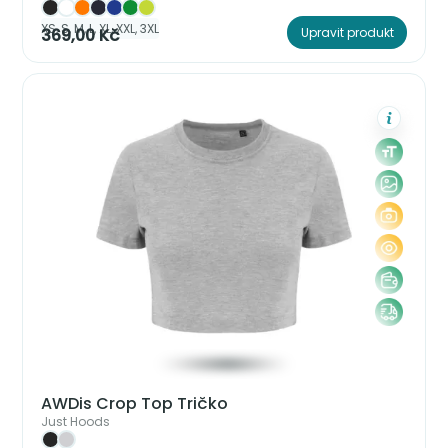
XS, S, M, L, XL, XXL, 3XL
369,00 Kč
Upravit produkt
AWDis Crop Top Tričko
Just Hoods