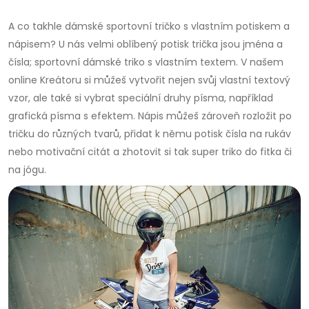
A co takhle dámské sportovní tričko s vlastním potiskem a
nápisem? U nás velmi oblíbený potisk trička jsou jména a
čísla; sportovní dámské triko s vlastním textem. V našem
online Kreátoru si můžeš vytvořit nejen svůj vlastní textový
vzor, ale také si vybrat speciální druhy písma, například
grafická písma s efektem. Nápis můžeš zároveň rozložit po
tričku do různých tvarů, přidat k němu potisk čísla na rukáv
nebo motivační citát a zhotovit si tak super triko do fitka či
na jógu.