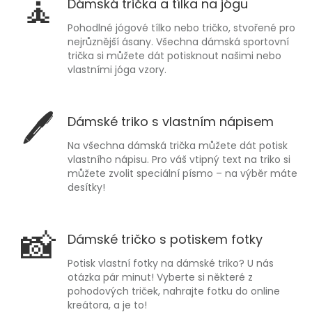
🧘
Dámská trička a tílka na jógu
Pohodlné jógové tílko nebo tričko, stvořené pro
nejrůznější ásany. Všechna dámská sportovní
trička si můžete dát potisknout našimi nebo
vlastními jóga vzory.
🖊
Dámské triko s vlastním nápisem
Na všechna dámská trička můžete dát potisk
vlastního nápisu. Pro váš vtipný text na triko si
můžete zvolit speciální písmo – na výběr máte
desítky!
📸
Dámské tričko s potiskem fotky
Potisk vlastní fotky na dámské triko? U nás
otázka pár minut! Vyberte si některé z
pohodových triček, nahrajte fotku do online
kreátora, a je to!