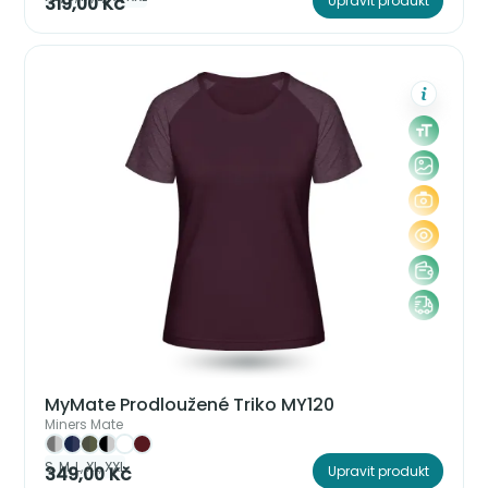
319,00 Kč
Upravit produkt
MyMate Prodloužené Triko MY120
Miners Mate
S, M, L, XL, XXL
349,00 Kč
Upravit produkt