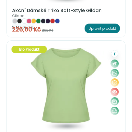
Akční Dámské Triko Soft-Style Gildan
Gildan
S, M, L, XL, XXL
226,00 Kč
Upravit produkt
282 Kč
Bio Produkt