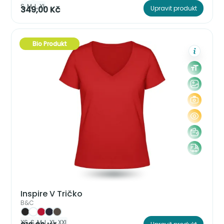
S, M, L, XL
349,00 Kč
Upravit produkt
Bio Produkt
Inspire V Tričko
B&C
XS, S, M, L, XL, XXL