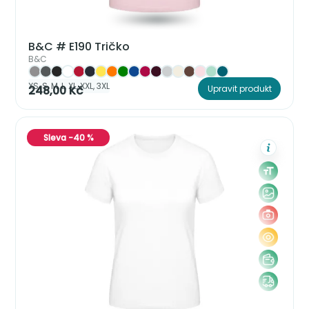
B&C # E190 Tričko
B&C
XS, S, M, L, XL, XXL, 3XL
248,00 Kč
Upravit produkt
Sleva -40 %